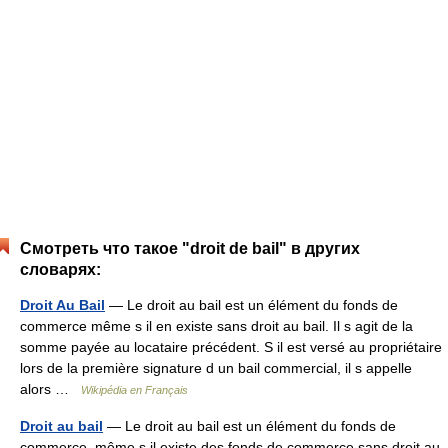
Смотреть что такое "droit de bail" в других
словарях:
Droit Au Bail
— Le droit au bail est un élément du fonds de
commerce même s il en existe sans droit au bail. Il s agit de la
somme payée au locataire précédent. S il est versé au propriétaire
lors de la première signature d un bail commercial, il s appelle
alors …
Wikipédia en Français
Droit au bail
— Le droit au bail est un élément du fonds de
commerce, même s il existe des fonds de commerce sans droit au