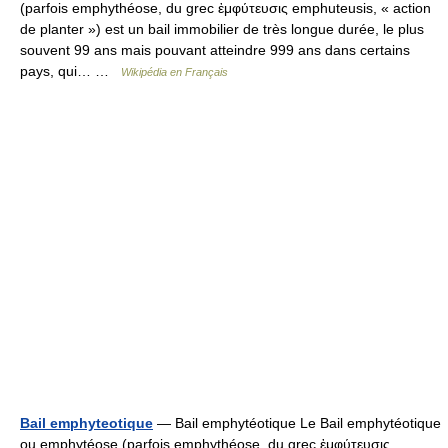
(parfois emphythéose, du grec ἐμφύτευσις emphuteusis, « action
de planter ») est un bail immobilier de très longue durée, le plus
souvent 99 ans mais pouvant atteindre 999 ans dans certains
pays, qui… …
Wikipédia en Français
Bail emphyteotique
— Bail emphytéotique Le Bail emphytéotique
ou emphytéose (parfois emphythéose, du grec ἐμφύτευσις