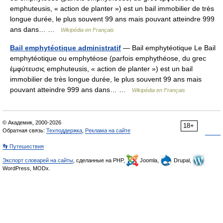
emphuteusis, « action de planter ») est un bail immobilier de très
longue durée, le plus souvent 99 ans mais pouvant atteindre 999
ans dans… …
Wikipédia en Français
Bail emphytéotique administratif
— Bail emphytéotique Le Bail
emphytéotique ou emphytéose (parfois emphythéose, du grec
ἐμφύτευσις emphuteusis, « action de planter ») est un bail
immobilier de très longue durée, le plus souvent 99 ans mais
pouvant atteindre 999 ans dans… …
Wikipédia en Français
© Академик, 2000-2026
18+
Обратная связь:
Техподдержка
,
Реклама на сайте
👣 Путешествия
Экспорт словарей на сайты
, сделанные на PHP,
Joomla,
Drupal,
WordPress, MODx.